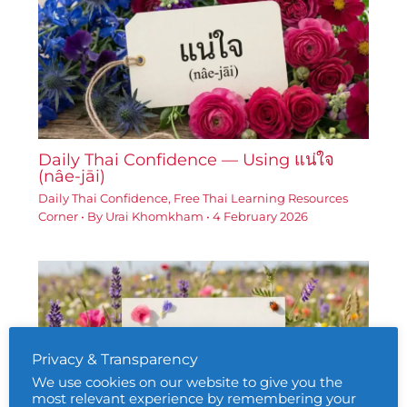
Daily Thai Confidence — Using แน่ใจ
(nâe-jāi)
Daily Thai Confidence
,
Free Thai Learning Resources
Corner
• By
Urai Khomkham
•
4 February 2026
Privacy & Transparency
We use cookies on our website to give you the
most relevant experience by remembering your