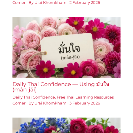
Corner
• By
Urai Khomkham
•
2 February 2026
Daily Thai Confidence — Using มั่นใจ
(mân-jāi)
Daily Thai Confidence
,
Free Thai Learning Resources
Corner
• By
Urai Khomkham
•
3 February 2026