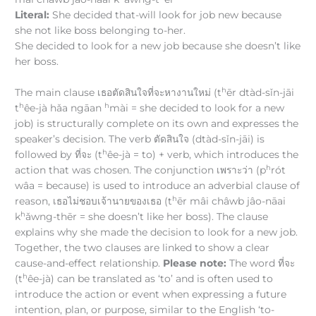
Literal:
She decided that-will look for job new because
she not like boss belonging to-her.
She decided to look for a new job because she doesn’t like
her boss.
h
The main clause เธอตัดสินใจที่จะหางานใหม่ (t
ēr dtàd-sǐn-jāi
h
h
t
êe-jà hǎa ngāan
mài = she decided to look for a new
job) is structurally complete on its own and expresses the
speaker’s decision. The verb ตัดสินใจ (dtàd-sǐn-jāi) is
h
followed by ที่จะ (t
êe-jà = to) + verb, which introduces the
h
action that was chosen. The conjunction เพราะว่า (p
rót
wâa = because) is used to introduce an adverbial clause of
h
reason, เธอไม่ชอบเจ้านายของเธอ (t
ēr mâi châwb jâo-nāai
h
k
ǎwng-thēr = she doesn’t like her boss). The clause
explains why she made the decision to look for a new job.
Together, the two clauses are linked to show a clear
cause-and-effect relationship.
Please note:
The word ที่จะ
h
(t
êe-jà) can be translated as ‘to’ and is often used to
introduce the action or event when expressing a future
intention, plan, or purpose, similar to the English ‘to-