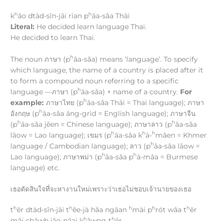
h
h
k
ǎo dtàd-sǐn-jāi rīan p
āa-sǎa Thāi
Literal:
He decided learn language Thai.
He decided to learn Thai.
h
The noun ภาษา (p
āa-sǎa) means ‘language’. To specify
which language, the name of a country is placed after it
to form a compound noun referring to a specific
h
language —ภาษา (p
āa-sǎa) + name of a country.
For
h
example:
ภาษาไทย (p
āa-sǎa Thāi = Thai language); ภาษา
h
อังกฤษ (p
āa-sǎa āng-grìd = English language); ภาษาจีน
h
h
(p
āa-sǎa jēen = Chinese language); ภาษาลาว (p
āa-sǎa
h
h
h
lāow = Lao language); เขมร (p
āa-sǎa k
à-
mǎen = Khmer
h
language / Cambodian language); ลาว (p
āa-sǎa lāow =
h
h
Lao language); ภาษาพม่า (p
āa-sǎa p
á-mâa = Burmese
language) etc.
เธอตัดสินใจที่จะหางานใหม่เพราะว่าเธอไม่ชอบเจ้านายของเธอ
h
h
h
h
h
t
ēr dtàd-sǐn-jāi t
êe-jà hǎa ngāan
mài p
rót wâa t
ēr
h
h
mâi châwb jâo-nāai k
ǎwng-t
ēr