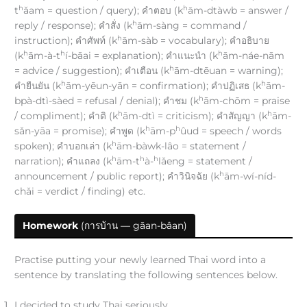
h
h
t
ǎam = question / query); คำตอบ (k
ām-dtàwb = answer /
h
reply / response); คำสั่ง (k
ām-sàng = command /
h
instruction); คำศัพท์ (k
ām-sàb = vocabulary); คำอธิบาย
h
h
h
(k
ām-à-t
í-bāai = explanation); คำแนะนำ (k
ām-náe-nām
h
= advice / suggestion); คำเตือน (k
ām-dtēuan = warning);
h
h
คำยืนยัน (k
ām-yēun-yān = confirmation); คำปฏิเสธ (k
ām-
h
bpà-dtì-sàed = refusal / denial); คำชม (k
ām-chōm = praise
h
h
/ compliment); คำติ (k
ām-dtì = criticism); คำสัญญา (k
ām-
h
h
sǎn-yāa = promise); คำพูด (k
ām-p
ûud = speech / words
h
spoken); คำบอกเล่า (k
ām-bàwk-lâo = statement /
h
h
h
narration); คำแถลง (k
ām-t
à-
lǎeng = statement /
h
announcement / public report); คำวินิจฉัย (k
ām-wí-níd-
chǎi = verdict / finding) etc.
Homework
(การบ้าน — gāan-bâan)
Practise putting your newly learned Thai word into a
sentence by translating the following sentences below.
I decided to study Thai seriously.