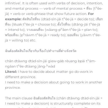
infinitive’. It is often used with verbs of decision, intention,
h
and mental process — verb of mental process + ที่จะ (t
êe-
jà) + verb or verb phrase that show future action.
For
h
example:
ตัดสินใจที่จะ (dtàd-sǐn-jāi t
êe-jà = decide to); เลือก
h
h
ที่จะ (lêuak t
êe-jà = choose to); ตั้งใจที่จะ (dtâng-jāi t
êe-jà
h
h
= intend to); วางแผนที่จะ (wāang-p
ǎen t
êe-jà = plan to);
h
h
h
พร้อมที่จะ (p
ráwm t
êe-jà = ready to); ยอมที่จะ (yāwm t
êe-
jà = willing to) etc.
ฉันต้องตัดสินใจเกี่ยวกับเรื่องไปทำงานที่ต่างจังหวัด
h
chǎn dtâwng dtàd-sǐn-jāi gìew-gàb rêuang bpāi t
ām-
h
h
ngāan t
êe dtàang jāng-
wàd
Literal:
I have to decide about matter go do-work in
different province.
I need to make a decision about going to work in another
province.
The main clause ฉันต้องตัดสินใจ (chǎn dtâwng dtàd-sǐn-jāi =
I need to make a decision) is structurally complete on its