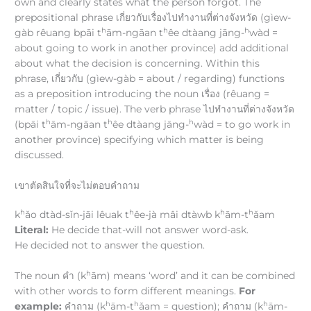
own and clearly states what the person forgot. The
prepositional phrase เกี่ยวกับเรื่องไปทำงานที่ต่างจังหวัด (gìew-
h
h
h
gàb rêuang bpāi t
ām-ngāan t
êe dtàang jāng-
wàd =
about going to work in another province) add additional
about what the decision is concerning. Within this
phrase, เกี่ยวกับ (gìew-gàb = about / regarding) functions
as a preposition introducing the noun เรื่อง (rêuang =
matter / topic / issue). The verb phrase ไปทำงานที่ต่างจังหวัด
h
h
h
(bpāi t
ām-ngāan t
êe dtàang jāng-
wàd = to go work in
another province) specifying which matter is being
discussed.
เขาตัดสินใจที่จะไม่ตอบคำถาม
h
h
h
h
k
ǎo dtàd-sǐn-jāi lêuak t
êe-jà mâi dtàwb k
ām-t
ǎam
Literal:
He decide that-will not answer word-ask.
He decided not to answer the question.
h
The noun คำ (k
ām) means ‘word’ and it can be combined
with other words to form different meanings.
For
h
h
h
example:
คำถาม (k
ām-t
ǎam = question); คำถาม (k
ām-