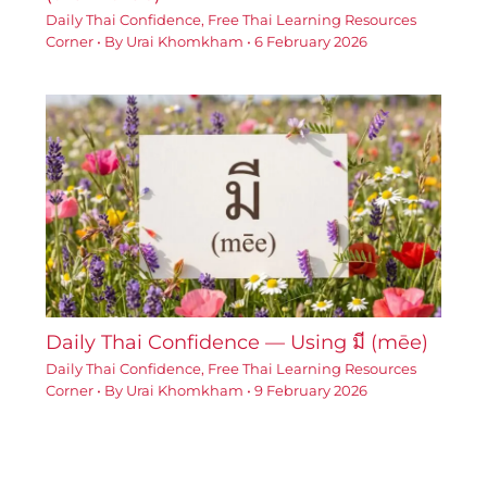
Daily Thai Confidence
,
Free Thai Learning Resources
Corner
• By
Urai Khomkham
•
6 February 2026
Daily Thai Confidence — Using มี (mēe)
Daily Thai Confidence
,
Free Thai Learning Resources
Corner
• By
Urai Khomkham
•
9 February 2026