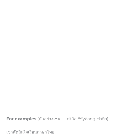
aw
For examples
(ตัวอย่างเช่น — dtūa-
yàang chên)
เขาตัดสินใจเรียนภาษาไทย