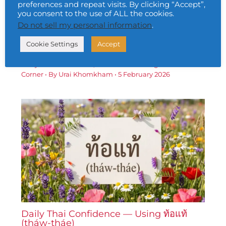
preferences and repeat visits. By clicking “Accept”,
you consent to the use of ALL the cookies.
Do not sell my personal information
.
Daily Thai Confidence — Using ประสบ
ความสำเร็จ (bprà-sòb khwāam-sǎm-
Cookie Settings
Accept
hrèd)
Daily Thai Confidence
,
Free Thai Learning Resources
Corner
• By
Urai Khomkham
•
5 February 2026
Daily Thai Confidence — Using ท้อแท้
(tháw-tháe)