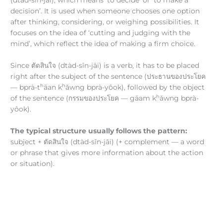
(dtàd-sǐn-jāi), which means ‘to decide’ or ‘to make a
decision’. It is used when someone chooses one option
after thinking, considering, or weighing possibilities. It
focuses on the idea of ‘cutting and judging with the
mind’, which reflect the idea of making a firm choice.
Since ตัดสินใจ (dtàd-sǐn-jāi) is a verb, it has to be placed
right after the subject of the sentence (ประธานของประโยค
h
h
— bprà-t
āan k
ǎwng bprà-yôok), followed by the object
h
of the sentence (กรรมของประโยค — gāam k
ǎwng bprà-
yôok).
The typical structure usually follows the pattern:
subject + ตัดสินใจ (dtàd-sǐn-jāi) (+ complement — a word
or phrase that gives more information about the action
or situation).