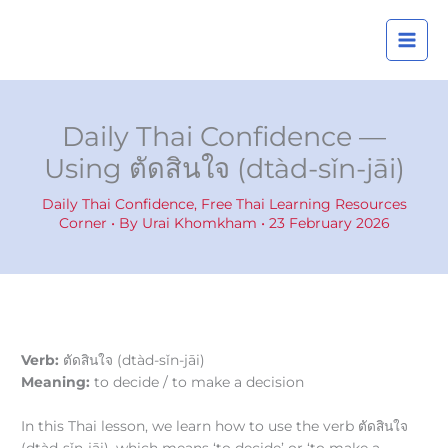
Skip
A
to
r
content
c
h
i
Daily Thai Confidence —
v
Using ตัดสินใจ (dtàd-sǐn-jāi)
e
s
Daily Thai Confidence
,
Free Thai Learning Resources
Corner
• By
Urai Khomkham
•
23 February 2026
Verb:
ตัดสินใจ (dtàd-sǐn-jāi)
Meaning:
to decide / to make a decision
In this Thai lesson, we learn how to use the verb ตัดสินใจ